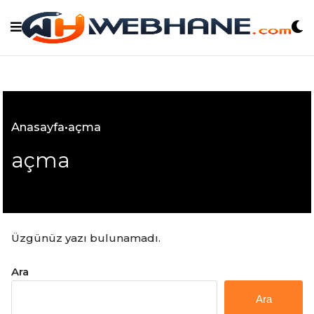
Skip
to
content
Anasayfa
•
açma
açma
Üzgünüz yazı bulunamadı.
Ara
Ara