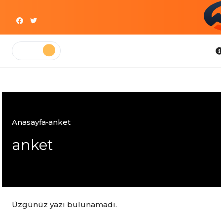
Skip
to
content
Bilgi
Anasayfa
•
anket
anket
Üzgünüz yazı bulunamadı.