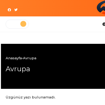
Skip
to
content
Bilgi
Anasayfa
•
Avrupa
Avrupa
Üzgünüz yazı bulunamadı.