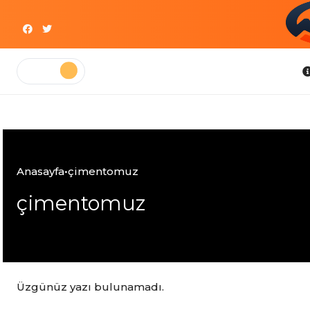
Skip
to
content
Bilgi
Anasayfa
•
çimentomuz
çimentomuz
Üzgünüz yazı bulunamadı.