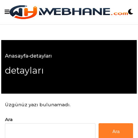
Skip
to
content
Anasayfa
•
detayları
detayları
Üzgünüz yazı bulunamadı.
Ara
Ara