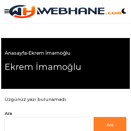
Skip
to
content
Anasayfa
•
Ekrem İmamoğlu
Ekrem İmamoğlu
Üzgünüz yazı bulunamadı.
Ara
Ara