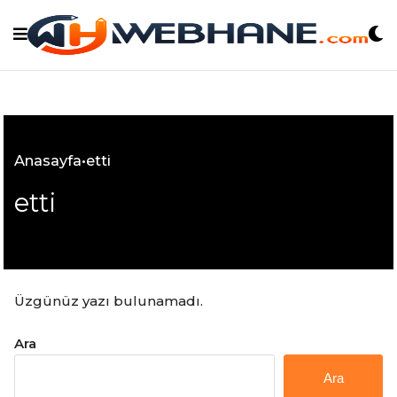
Skip
to
content
Anasayfa
•
etti
etti
Üzgünüz yazı bulunamadı.
Ara
Ara