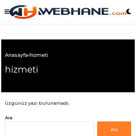
Skip
to
content
Anasayfa
•
hizmeti
hizmeti
Üzgünüz yazı bulunamadı.
Ara
Ara