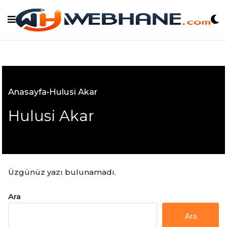
Skip
to
content
Anasayfa
•
Hulusi Akar
Hulusi Akar
Üzgünüz yazı bulunamadı.
Ara
Ara