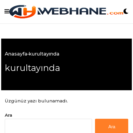
Skip
to
content
Anasayfa
•
kurultayında
kurultayında
Üzgünüz yazı bulunamadı.
Ara
Ara