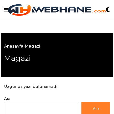
Skip
to
content
Anasayfa
•
Magazi
Magazi
Üzgünüz yazı bulunamadı.
Ara
Ara