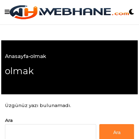
Skip
to
content
Anasayfa
•
olmak
olmak
Üzgünüz yazı bulunamadı.
Ara
Ara