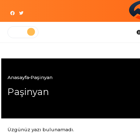
Skip
to
content
Bilgi
Anasayfa
•
Paşinyan
Paşinyan
Üzgünüz yazı bulunamadı.