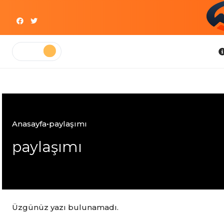
Skip
to
content
Bilgi
Anasayfa
•
paylaşımı
paylaşımı
Üzgünüz yazı bulunamadı.