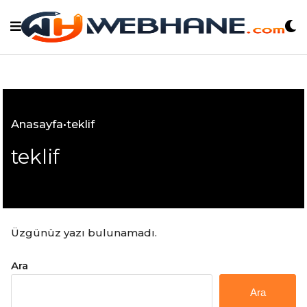
Skip
to
content
Anasayfa
•
teklif
teklif
Üzgünüz yazı bulunamadı.
Ara
Ara