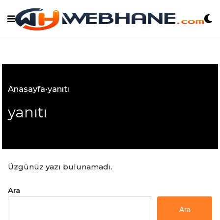
Skip
to
content
Anasayfa
•
yanıtı
yanıtı
Üzgünüz yazı bulunamadı.
Ara
Ara