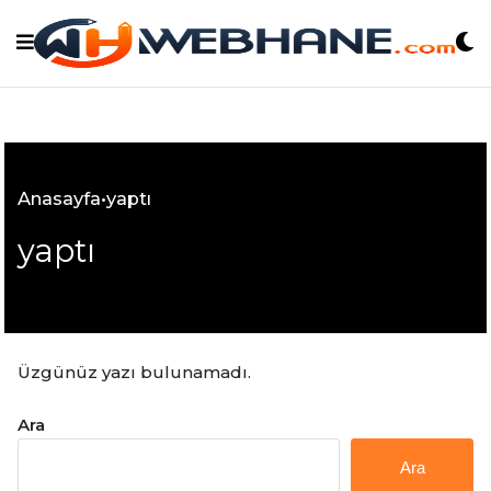
Skip
to
content
Anasayfa
•
yaptı
yaptı
Üzgünüz yazı bulunamadı.
Ara
Ara