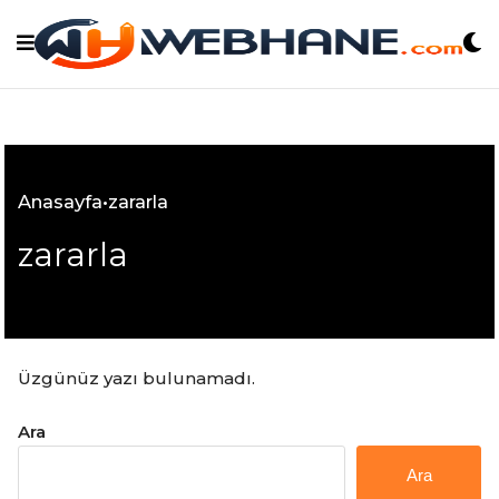
Skip
to
content
Anasayfa
•
zararla
zararla
Üzgünüz yazı bulunamadı.
Ara
Ara